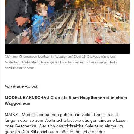
Nicht nur Kinderaugen leuchten im Waggon auf Gleis 13. Die Ausstellung des
Modellbahn Clubs Mainz lassen jedes Eisenbahnerherz höher schlagen. Foto:
hbz/Kristina Schäfer
Von Marie Allnoch
MODELLBAHNSCHAU Club stellt am Hauptbahnhof in altem
Waggon aus
MAINZ - Modelleisenbahnen gehören in vielen Familien seit
langem ebenso zum Weihnachtsfest wie das gemeinsame Essen
oder Geschenke. Wer sich das trickreiche Spielzeug einmal im
ganz großen Stil anschauen möchte, hat jetzt bei der