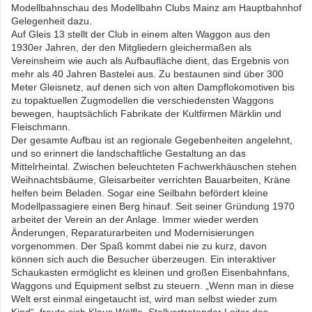
Modellbahnschau des Modellbahn Clubs Mainz am Hauptbahnhof
Gelegenheit dazu.
Auf Gleis 13 stellt der Club in einem alten Waggon aus den
1930er Jahren, der den Mitgliedern gleichermaßen als
Vereinsheim wie auch als Aufbaufläche dient, das Ergebnis von
mehr als 40 Jahren Bastelei aus. Zu bestaunen sind über 300
Meter Gleisnetz, auf denen sich von alten Dampflokomotiven bis
zu topaktuellen Zugmodellen die verschiedensten Waggons
bewegen, hauptsächlich Fabrikate der Kultfirmen Märklin und
Fleischmann.
Der gesamte Aufbau ist an regionale Gegebenheiten angelehnt,
und so erinnert die landschaftliche Gestaltung an das
Mittelrheintal. Zwischen beleuchteten Fachwerkhäuschen stehen
Weihnachtsbäume, Gleisarbeiter verrichten Bauarbeiten, Kräne
helfen beim Beladen. Sogar eine Seilbahn befördert kleine
Modellpassagiere einen Berg hinauf. Seit seiner Gründung 1970
arbeitet der Verein an der Anlage. Immer wieder werden
Änderungen, Reparaturarbeiten und Modernisierungen
vorgenommen. Der Spaß kommt dabei nie zu kurz, davon
können sich auch die Besucher überzeugen. Ein interaktiver
Schaukasten ermöglicht es kleinen und großen Eisenbahnfans,
Waggons und Equipment selbst zu steuern. „Wenn man in diese
Welt erst einmal eingetaucht ist, wird man selbst wieder zum
Kind“, freute sich Klaus Wölfle, Stellvertretender Leiter des